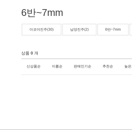
6반~7mm
아코야진주(30)
남양진주(2)
6반~7mm
상품
0
개
신상품순
이름순
판매인기순
추천순
높은