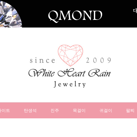
나이트
탄생석
진주
목걸이
귀걸이
팔찌