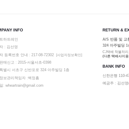
PANY INFO
RETURN & E
트하트레인
A/S 반품 및 
324 아주빌딩 
자 : 김선영
CJ택배 착불처리
 등록번호 안내 : 217-08-72302
[사업자정보확인]
(다른 택배사이용
매신고 : 2015-서울서초-0398
BANK INFO
특별시 서초구 신반포로 324 아주빌딩 1층
신한은행 110-47
정보관리책임자 :백정흠
예금주 : 김선
: wheartrain@gmail.com