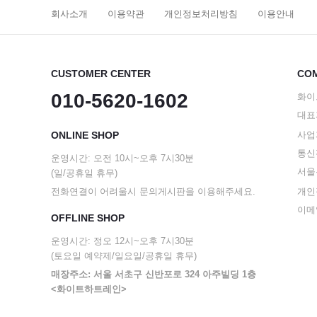
회사소개
이용약관
개인정보처리방침
이용안내
CUSTOMER CENTER
COM
010-5620-1602
화이
대표
ONLINE SHOP
사업자
통신판
운영시간: 오전 10시~오후 7시30분
서울
(일/공휴일 휴무)
전화연결이 어려울시 문의게시판을 이용해주세요.
개인
이메일
OFFLINE SHOP
운영시간: 정오 12시~오후 7시30분
(토요일 예약제/일요일/공휴일 휴무)
매장주소: 서울 서초구 신반포로 324 아주빌딩 1층
<화이트하트레인>