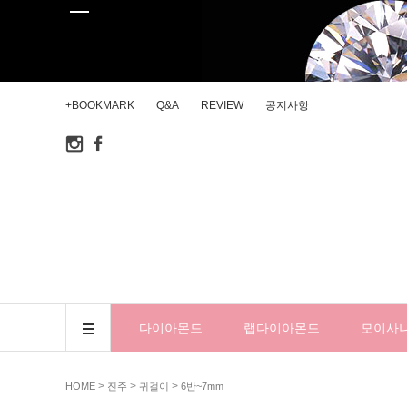
+BOOKMARK
Q&A
REVIEW
공지사항
다이아몬드
랩다이아몬드
모이사
>
>
>
HOME
진주
귀걸이
6반~7mm