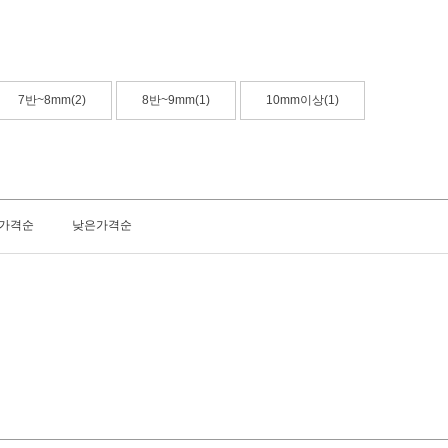
7반~8mm(2)
8반~9mm(1)
10mm이상(1)
가격순
낮은가격순