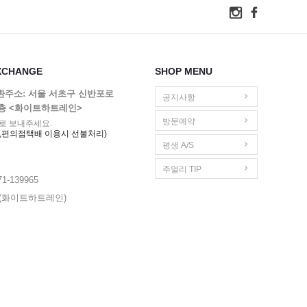
XCHANGE
SHOP MENU
교환주소: 서울 서초구 신반포로
공지사항
1층 <화이트하트레인>
방문예약
로 보내주세요.
,편의점택배 이용시 선불처리)
평생 A/S
주얼리 TIP
1-139965
영(화이트하트레인)