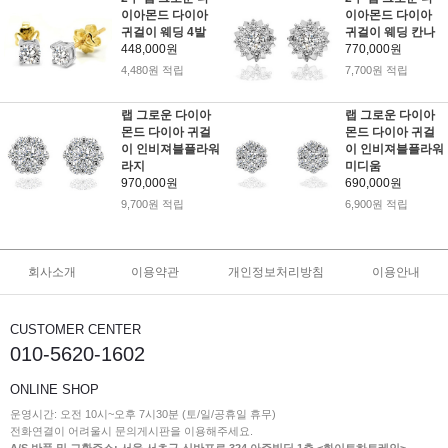
이아몬드 다이아
이아몬드 다이아
귀걸이 웨딩 4발
귀걸이 웨딩 칸나
448,000원
770,000원
4,480원 적립
7,700원 적립
랩 그로운 다이아
랩 그로운 다이아
몬드 다이아 귀걸
몬드 다이아 귀걸
이 인비져블플라워
이 인비져블플라워
라지
미디움
970,000원
690,000원
9,700원 적립
6,900원 적립
회사소개
이용약관
개인정보처리방침
이용안내
CUSTOMER CENTER
010-5620-1602
ONLINE SHOP
운영시간: 오전 10시~오후 7시30분 (토/일/공휴일 휴무)
전화연결이 어려울시 문의게시판을 이용해주세요.