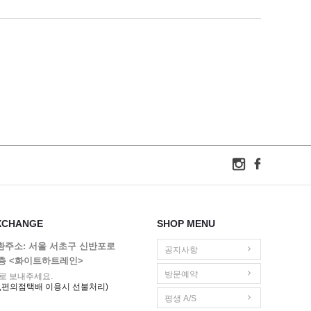
XCHANGE
SHOP MENU
교환주소: 서울 서초구 신반포로
공지사항
1층 <화이트하트레인>
방문예약
로 보내주세요.
,편의점택배 이용시 선불처리)
평생 A/S