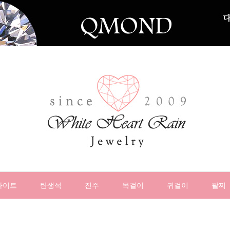
나이트
탄생석
진주
목걸이
귀걸이
팔찌