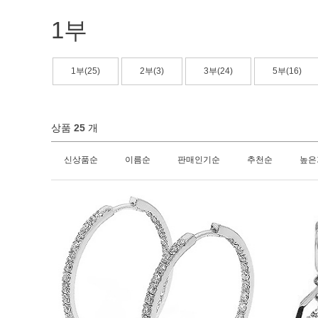
1부
1부(25)
2부(3)
3부(24)
5부(16)
상품
25
개
신상품순
이름순
판매인기순
추천순
높은