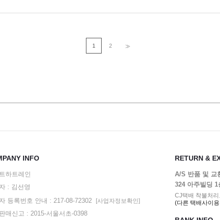
1
2
>>
PANY INFO
RETURN & E
트하트레인
A/S 반품 및 
324 아주빌딩 
자 : 김선영
CJ택배 착불처리
 등록번호 안내 : 217-08-72302
[사업자정보확인]
(다른 택배사이용
매신고 : 2015-서울서초-0398