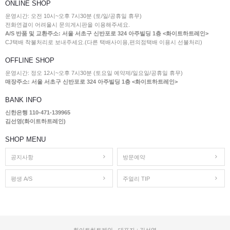
ONLINE SHOP
운영시간: 오전 10시~오후 7시30분 (토/일/공휴일 휴무)
전화연결이 어려울시 문의게시판을 이용해주세요.
A/S 반품 및 교환주소: 서울 서초구 신반포로 324 아주빌딩 1층 <화이트하트레인>
CJ택배 착불처리로 보내주세요.(다른 택배사이용,편의점택배 이용시 선불처리)
OFFLINE SHOP
운영시간: 정오 12시~오후 7시30분 (토요일 예약제/일요일/공휴일 휴무)
매장주소: 서울 서초구 신반포로 324 아주빌딩 1층 <화이트하트레인>
BANK INFO
신한은행 110-471-139965
김선영(화이트하트레인)
SHOP MENU
공지사항
방문예약
평생 A/S
주얼리 TIP