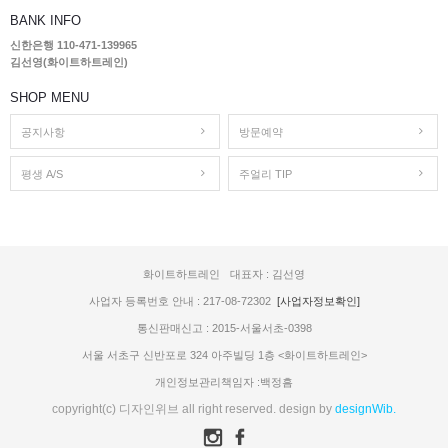
BANK INFO
신한은행 110-471-139965
김선영(화이트하트레인)
SHOP MENU
공지사항
방문예약
평생 A/S
주얼리 TIP
화이트하트레인
대표자 : 김선영
사업자 등록번호 안내 : 217-08-72302
[사업자정보확인]
통신판매신고 : 2015-서울서초-0398
서울 서초구 신반포로 324 아주빌딩 1층 <화이트하트레인>
개인정보관리책임자 :백정흠
copyright(c) 디자인위브 all right reserved. design by
designWib.