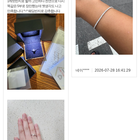
천연으로 다시
주일밖에 남지 않아 걱정했는데,
생각도 나고
작하여 보내주셔서 너무 감사드립
강추합니다
찾아뵙겠습니다!! ^^
네이****
2026-07-28 16:41:29