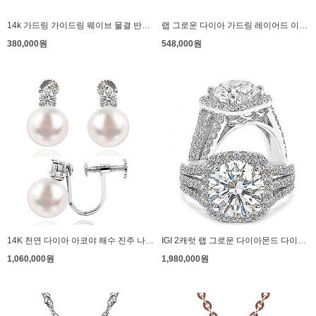
14k 가드링 가이드링 웨이브 물결 반지 파도
랩 그로운 다이아 가드링 레이어드 이터너티 반지 볼리움 식스
380,000원
548,000원
14K 천연 다이아 아코야 해수 진주 나사형 귀찌 레지 귀안뚫는 귀걸이
IGI 2캐럿 랩 그로운 다이아몬드 다이아 반지 프로포즈 에테르노
1,060,000원
1,980,000원