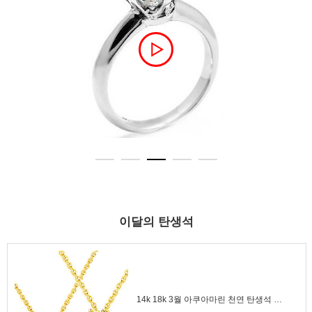
이달의 탄생석
14k 18k 3월 아쿠아마린 천연 탄생석 목걸이 왕관