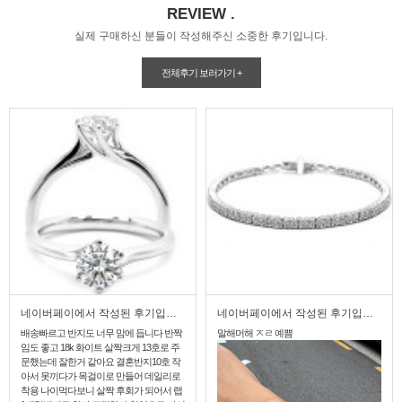
REVIEW .
실제 구매하신 분들이 작성해주신 소중한 후기입니다.
전체후기 보러가기 +
네이버페이에서 작성된 후기입니다.
네이버페이에서 작성된 후기입니다.
듭니다 반짝
말해머해 ㅈㄹ 예쁨
3년전 장모님 다이아반지 구매했
 13호로 주
하트레인에서 결혼 3주년 반지를
지10호 작
하게 되었습니다. 사장님께서 친
어 데일리로
명해주시고, 추천해주셔서 그때
 되어서 랩
기억때문에 또 찾게 되었어요. 